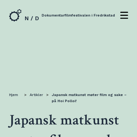
Dokumentarfilmfestivalen i Fredrikstad
N / D
Hjem
>
Artikler
>
Japansk matkunst møter film og sake –
på Hoi Polloi!
Japansk matkunst