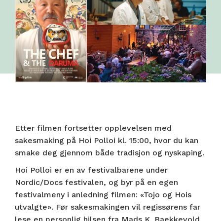
Etter filmen fortsetter opplevelsen med
sakesmaking på Hoi Polloi kl. 15:00, hvor du kan
smake deg gjennom både tradisjon og nyskaping.
Hoi Polloi er en av festivalbarene under
Nordic/Docs festivalen, og byr på en egen
festivalmeny i anledning filmen: «Tojo og Hois
utvalgte». Før sakesmakingen vil regissørens far
lese en personlig hilsen fra Mads K. Baekkevold