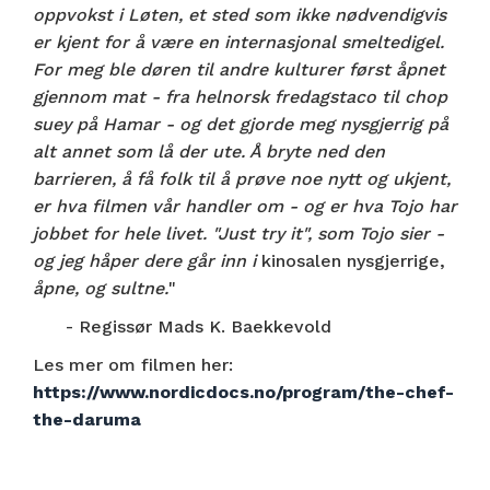
oppvokst i Løten, et sted som ikke nødvendigvis
er kjent for å være en internasjonal smeltedigel.
For meg ble døren til andre kulturer først åpnet
gjennom mat - fra helnorsk fredagstaco til chop
suey på Hamar - og det gjorde meg nysgjerrig på
alt annet som lå der ute. Å bryte ned den
barrieren, å få folk til å prøve noe nytt og ukjent,
er hva filmen vår handler om - og er hva Tojo har
jobbet for hele livet. "Just try it", som Tojo sier -
og jeg håper dere går inn i
kinosalen nysgjerrige,
åpne, og sultne.
"
- Regissør Mads K. Baekkevold
Les mer om filmen her:
https://www.nordicdocs.no/program/the-chef-
the-daruma