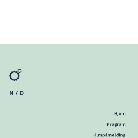
N / D
Hjem
Program
Filmpåmelding