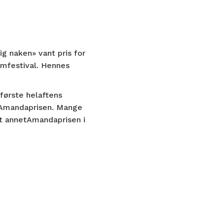
ig naken» vant pris for
mfestival. Hennes
første helaftens
t Amandaprisen. Mange
t annetAmandaprisen i