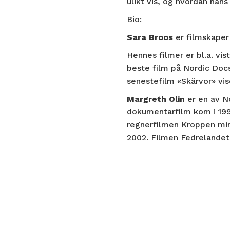
ulikt vis, og hvordan han
Bio:
Sara Broos
er filmskaper
Hennes filmer er bl.a. vis
beste film på Nordic Doc
senestefilm «Skärvor» vis
Margreth Olin
er en av N
dokumentarfilm kom i 199
regnerfilmen Kroppen mi
2002. Filmen Fedrelandet