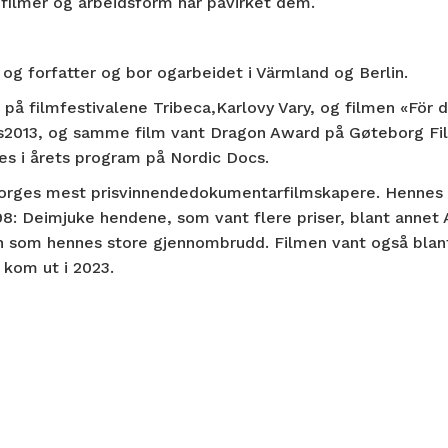
s filmer og arbeidsform har påvirket dem.
 og forfatter og bor ogarbeidet i Värmland og Berlin.
t på filmfestivalene Tribeca,Karlovy Vary, og filmen «För d
s2013, og samme film vant Dragon Award på Gøteborg Fil
es i årets program på Nordic Docs.
orges mest prisvinnendedokumentarfilmskapere. Hennes 
8: Deimjuke hendene, som vant flere priser, blant anne
n som hennes store gjennombrudd. Filmen vant også blan
 kom ut i 2023.