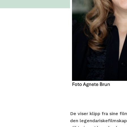
De viser klipp fra sine fi
den legendariskefilmska