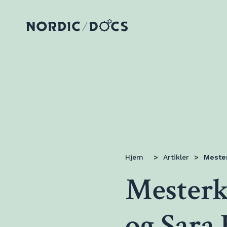
Hjem
>
Artikler
>
Mester
Mesterk
og Sara