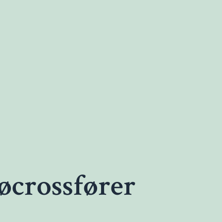
øcrossfører